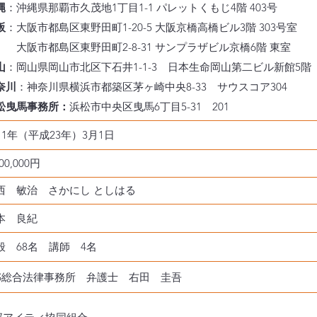
縄
：沖縄県那覇市久茂地1丁目1-1 パレットくもじ4階 403号
阪
：大阪市都島区東野田町1-20-5 大阪京橋高橋ビル3階 303号室
 大阪市都島区東野田町2-8-31 サンプラザビル京橋6階 東室
山
：岡山県岡山市北区下石井1-1-3 日本生命岡山第二ビル新館5階
奈川
：神奈川県横浜市都築区茅ヶ崎中央8-33 サウスコア304
松曳馬事務所：
浜松市中央区曳馬6丁目5-31 201
011年（平成23年）3月1日
000,000円
西 敏治 さかにし としはる
本 良紀
般 68名 講師 4名
PS総合法律事務所 弁護士 右田 圭吾