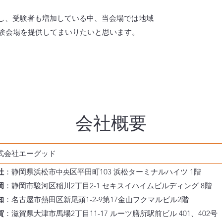
し、受験者も増加している中、当会場では地域
験会場を提供してまいりたいと思います。
会社概要
式会社エーグッド
社
：静岡県浜松市
区平田町103 浜松ターミナルハイツ 1階
中央
岡
：静岡市駿河区稲川2丁目2-1 セキスイハイムビルディング 8
階
知
：名古屋市熱田区新尾頭1-2-9第17金山フクマルビル2階
賀
：滋賀県大津市馬場2丁目11-17 ルーツ膳所駅前ビル 401、402号