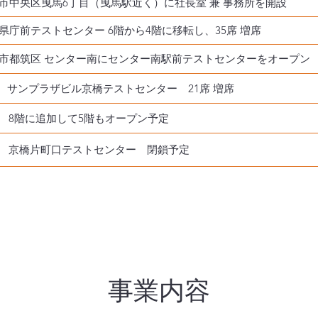
松市中央区曳馬6丁目（曳馬駅近く）に社長室 兼 事務所を開設
県庁前テストセンター 6階から4階に移転し、35席 増席
浜市都筑区 センター南にセンター南駅前テストセンターをオープン
阪 サンプラザビル京橋テストセンター 21席 増席
岡 8階に追加して5階もオープン予定
阪 京橋片町口テストセンター 閉鎖予定
​事業内容