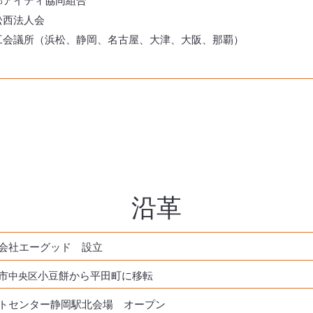
部アイティ協同組合
松西法人会
工会議所（浜松、静岡、名古屋、大津、大阪、那覇）
沿革
会社エーグッド 設立
市
小豆餅から平田町に移転
中央
​区
トセンター静岡駅北会場 オープン