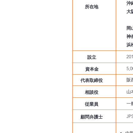
沖
所在地
大
​
岡
神
浜
2
​設立
5,
資本金
阪
代表取締役
山
相談役
一
従業員
J
顧問弁護士